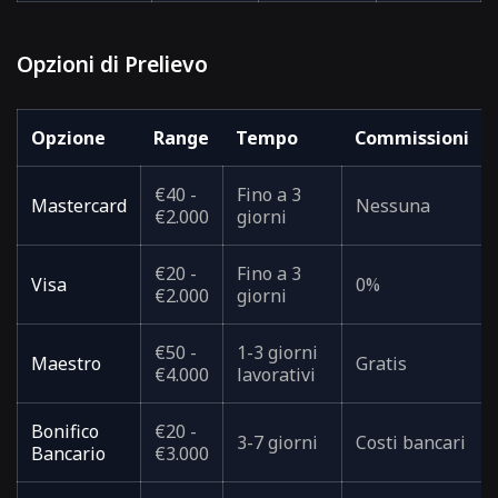
Opzioni di Prelievo
Opzione
Range
Tempo
Commissioni
€40 -
Fino a 3
Mastercard
Nessuna
€2.000
giorni
€20 -
Fino a 3
Visa
0%
€2.000
giorni
€50 -
1-3 giorni
Maestro
Gratis
€4.000
lavorativi
Bonifico
€20 -
3-7 giorni
Costi bancari
Bancario
€3.000