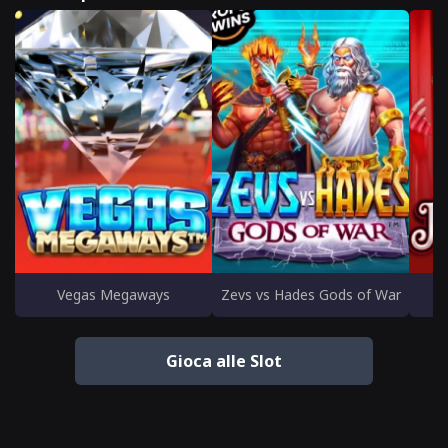
Vegas Megaways
Zevs vs Hades Gods of War
Gioca alle Slot