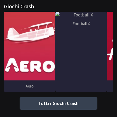
Giochi Crash
Football X
Aero
Tutti i Giochi Crash