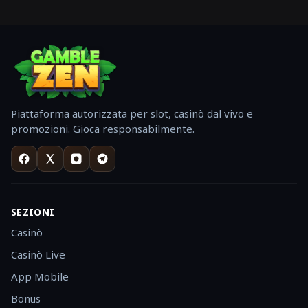
Piattaforma autorizzata per slot, casinò dal vivo e
promozioni. Gioca responsabilmente.
SEZIONI
Casinò
Casinò Live
App Mobile
Bonus