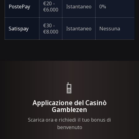
€20 -
PostePay
Istantaneo
0%
€6.000
€30 -
Satispay
Istantaneo
Nessuna
€8.000
📱
Applicazione del Casinò
Gamblezen
Scarica ora e richiedi il tuo bonus di
benvenuto