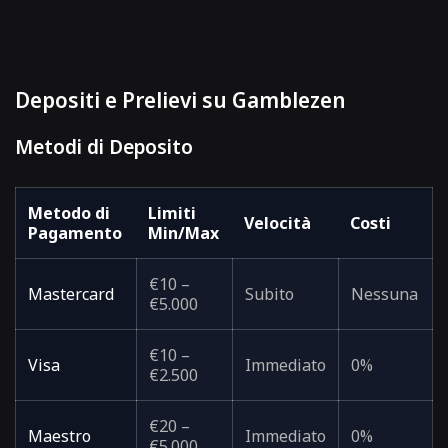
Depositi e Prelievi su Gamblezen
Metodi di Deposito
Metodo di
Limiti
Velocità
Costi
Pagamento
Min/Max
€10 –
Mastercard
Subito
Nessuna
€5.000
€10 –
Visa
Immediato
0%
€2.500
€20 –
Maestro
Immediato
0%
€5.000