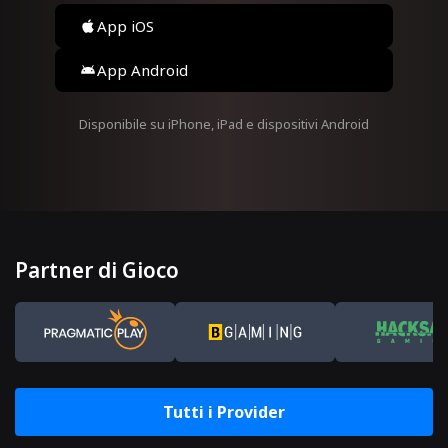
App iOS
App Android
Disponibile su iPhone, iPad e dispositivi Android
Partner di Gioco
Tutti i Provider